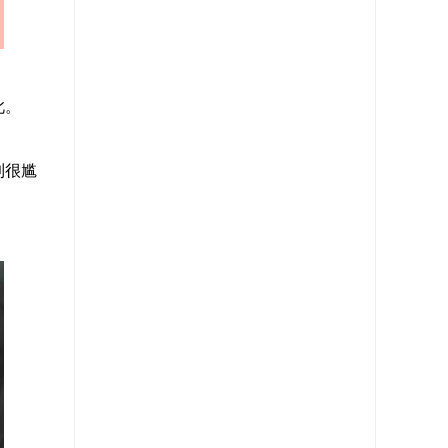
此。
到很尴