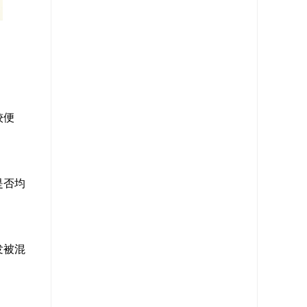
较便
是否均
发被混