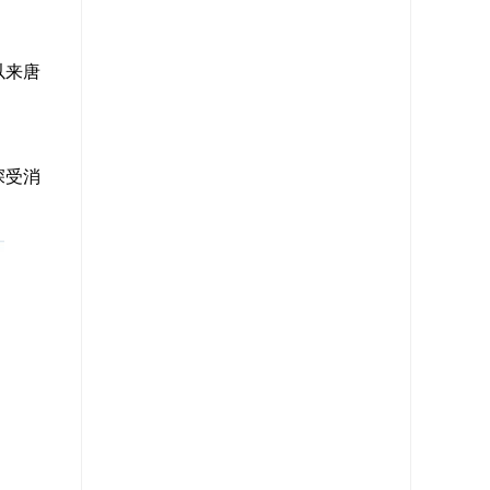
以来唐
深受消