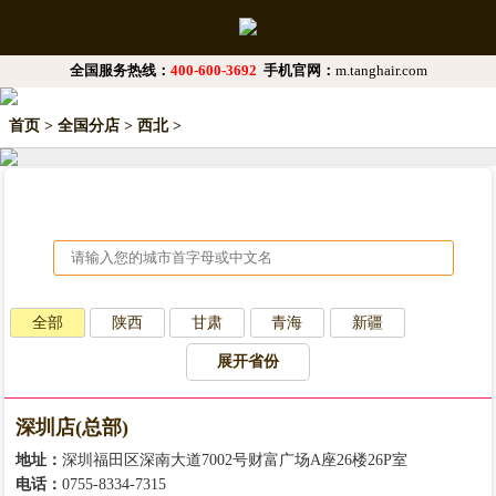
全国服务热线：
400-600-3692
手机官网：
m.tanghair.com
首页
>
全国分店
>
西北
>
全部
陕西
甘肃
青海
新疆
展开省份
深圳店(总部)
地址：
深圳福田区深南大道7002号财富广场A座26楼26P室
电话：
0755-8334-7315