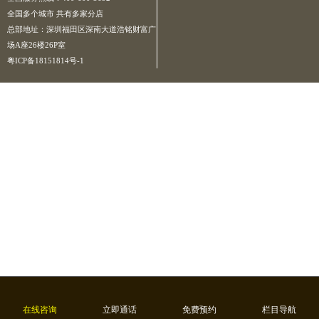
全国多个城市 共有多家分店
总部地址：深圳福田区深南大道浩铭财富广
场A座26楼26P室
粤ICP备18151814号-1
在线咨询
立即通话
免费预约
栏目导航