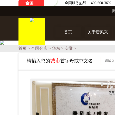
全国
全国服务热线： 400-600-3692
首页
关于唐风采
首页
>
全国分店
>
华东
>
安徽
>
城市
请输入您的
首字母
或
中文名
：