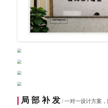
局 部 补 发
/ 一对一设计方案